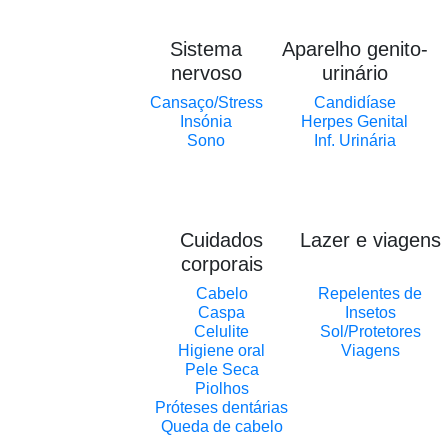
Sistema
Aparelho genito-
nervoso
urinário
Cansaço/Stress
Candidíase
Insónia
Herpes Genital
Sono
Inf. Urinária
Cuidados
Lazer e viagens
corporais
Cabelo
Repelentes de
Caspa
Insetos
Celulite
Sol/Protetores
Higiene oral
Viagens
Pele Seca
Piolhos
Próteses dentárias
Queda de cabelo